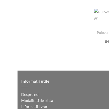
Pulover
2 
Informatii utile
Despre noi
Modalitati de plata
Informatii livrare