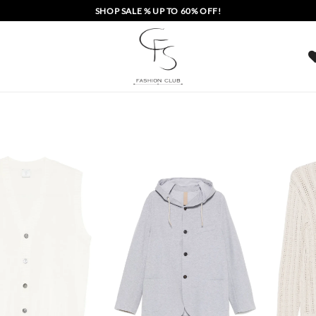
SHOP SALE % UP TO 60% OFF!