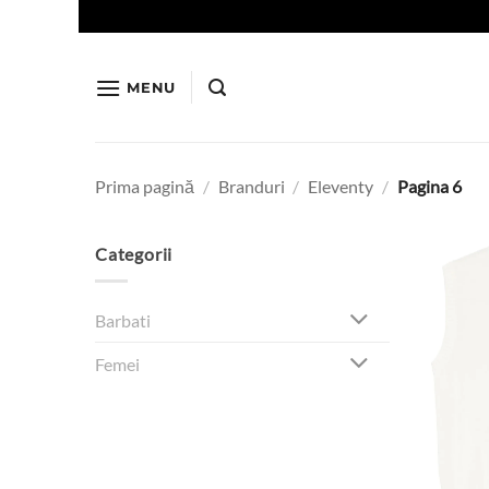
Skip
to
content
MENU
Prima pagină
/
Branduri
/
Eleventy
/
Pagina 6
Categorii
Barbati
Femei