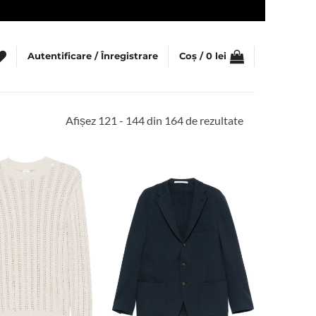
Autentificare / Înregistrare
Coș /
0
lei
Sortat
Afișez 121 - 144 din 164 de rezultate
după
cele
mai
recente