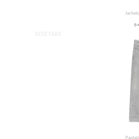
Jachet
5 
RESETARE
Pantal