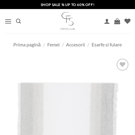
Skip
SHOP SALE % UP TO 60% OFF!
to
content
Prima pagină
/
Femei
/
Accesorii
/
Esarfe si fulare