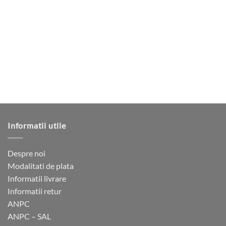
mai
are
1
multe
mai
305 lei
variații.
multe
Opțiunile
variații.
pot
Opțiunile
fi
pot
alese
fi
în
alese
pagina
în
produsului.
pagina
produsului.
Informatii utile
Despre noi
Modalitati de plata
Informatii livrare
Informatii retur
ANPC
ANPC – SAL