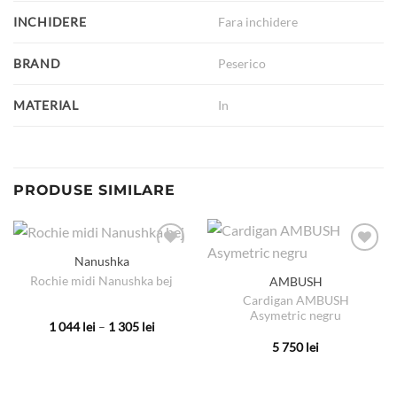
INCHIDERE
Fara inchidere
BRAND
Peserico
MATERIAL
In
PRODUSE SIMILARE
Nanushka
Rochie midi Nanushka bej
AMBUSH
Cardigan AMBUSH
Asymetric negru
Interval
1 044
lei
–
1 305
lei
de
Acest
5 750
lei
prețuri:
produs
1
Acest
044 lei
are
produs
până
la