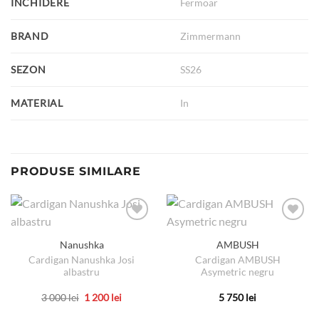
INCHIDERE
Fermoar
BRAND
Zimmermann
SEZON
SS26
MATERIAL
In
PRODUSE SIMILARE
Nanushka
AMBUSH
Cardigan Nanushka Josi
Cardigan AMBUSH
albastru
Asymetric negru
Prețul
Prețul
3 000
lei
1 200
lei
5 750
lei
inițial
curent
Acest
Acest
a
este: