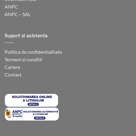
în
în
ANPC
pagina
pagina
ANPC – SAL
produsului.
produsului.
Suport si asistenta
Politica de confidentialitate
Termeni si conditii
Cariere
Contact