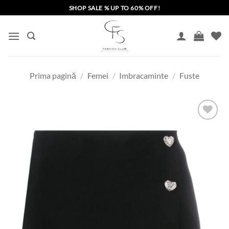
Skip
SHOP SALE % UP TO 60% OFF!
to
content
Prima pagină
/
Femei
/
Imbracaminte
/
Fuste