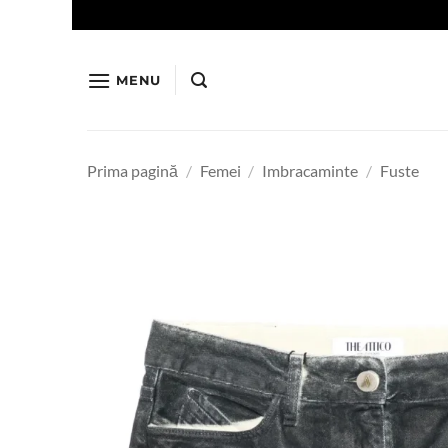
Skip
to
content
MENU
Prima pagină
/
Femei
/
Imbracaminte
/
Fuste