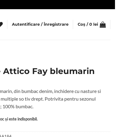
Autentificare / Înregistrare
Coș /
0
lei
 Attico Fay bleumarin
marin, din bumbac denim, inchidere cu nasture si
multiple so tiv drept. Potrivita pentru sezonul
c; 100% bumbac.
c și este indisponibil.
AA184