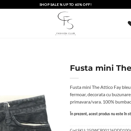
SHOP SALE % UP TO 60% OFF!
Fusta mini The
Fusta mini The Attico Fay bleu
fermoar, decorata cu buzunare 
primavara/vara. 100% bumba
În prezent, acest produs nu este în sto
Cod SKU:
250WCR00136DDD100