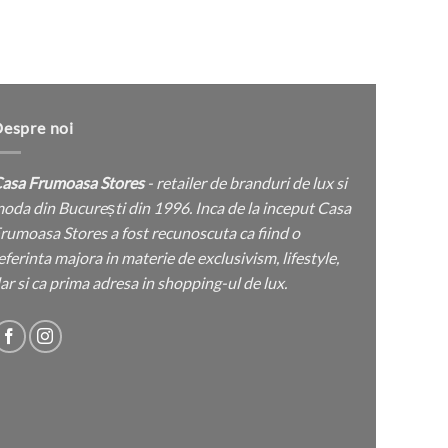
produsului.
espre noi
asa Frumoasa Stores
- retailer de branduri de lux si
oda din București din 1996. Inca de la inceput Casa
rumoasa Stores a fost recunoscuta ca fiind o
eferinta majora in materie de exclusivism, lifestyle,
ar si ca prima adresa in shopping-ul de lux.