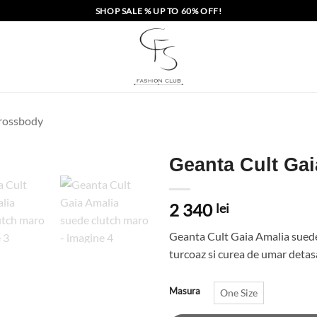
SHOP SALE % UP TO 60% OFF!
crossbody
Geanta Cult Gai
2 340
lei
Geanta Cult Gaia Amalia suede
turcoaz si curea de umar detas
Masura
One Size