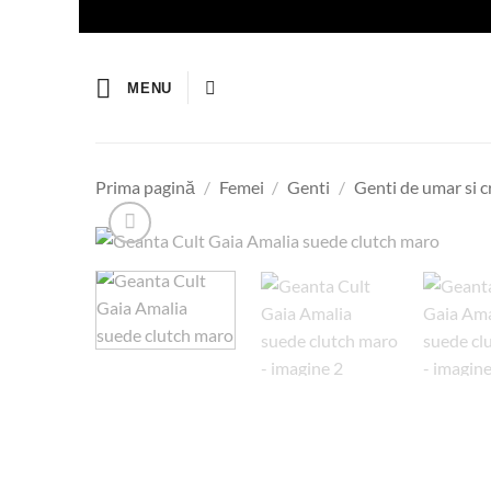
Skip
to
content
MENU
Prima pagină
/
Femei
/
Genti
/
Genti de umar si 