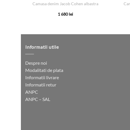
Camasa denim Jacob Cohen albastra
Cam
1 680
lei
Acest
produs
are
mai
multe
Informatii utile
variații.
Opțiunile
Despre noi
pot
Modalitati de plata
fi
Informatii livrare
alese
Informatii retur
în
ANPC
pagina
ANPC – SAL
produsului.