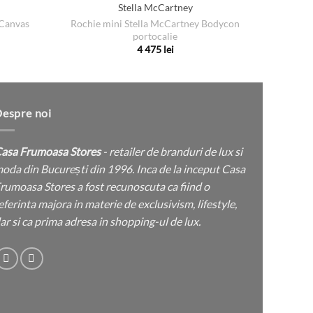
Stella McCartney
P
Canvas
Rochie mini Stella McCartney Bodycon
portocalie
țul
4 475
lei
rent
Acest
e:
produs
 lei.
are
mai
espre noi
multe
variații.
asa Frumoasa Stores
- retailer de branduri de lux si
Opțiunile
oda din București din 1996. Inca de la inceput Casa
pot
rumoasa Stores a fost recunoscuta ca fiind o
fi
eferinta majora in materie de exclusivism, lifestyle,
alese
ar si ca prima adresa in shopping-ul de lux.
în
pagina
produsului.