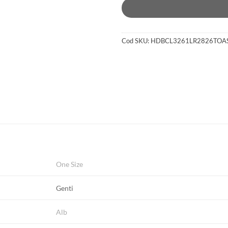
Cod SKU:
HDBCL3261LR2826TOA
One Size
Genti
Alb