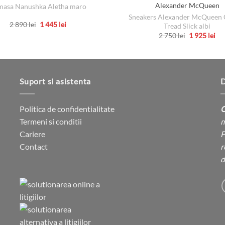
Alexander McQueen
asa Nanushka Aletha maro
Sneakers Alexander McQueen 
Prețul
Prețul
2 890
lei
1 445
lei
Tread Slick albi
inițial
curent
Acest
Prețul
Pre
2 750
lei
1 925
lei
a
este:
inițial
cu
Acest
produs
fost:
1
a
est
2
445 lei.
produs
fost:
1
are
890 lei.
2
925
are
mai
750 lei.
mai
multe
Suport si asistenta
D
multe
variații.
variații.
Opțiunile
Politica de confidentialitate
C
Opțiunile
pot
Termeni si conditii
m
pot
fi
Cariere
F
fi
alese
Contact
r
alese
în
d
în
pagina
pagina
produsului.
produsului.