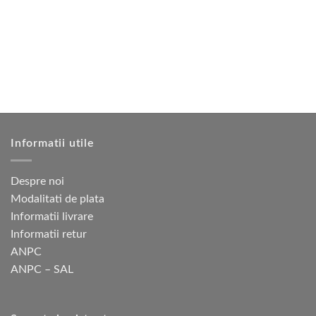
variații.
Opțiunile
pot
fi
alese
în
pagina
produsului.
Informatii utile
Despre noi
Modalitati de plata
Informatii livrare
Informatii retur
ANPC
ANPC – SAL