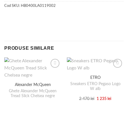
Cod SKU:
HB0400LA0119002
PRODUSE SIMILARE
ETRO
Sneakers ETRO Pegaso Logo
Alexander McQueen
W alb
Ghete Alexander McQueen
Tread Slick Chelsea negre
Prețul
Prețul
2 470
lei
1 235
lei
inițial
curent
Acest
a
este:
produs
fost:
1
2
235 lei.
are
470 lei.
mai
multe