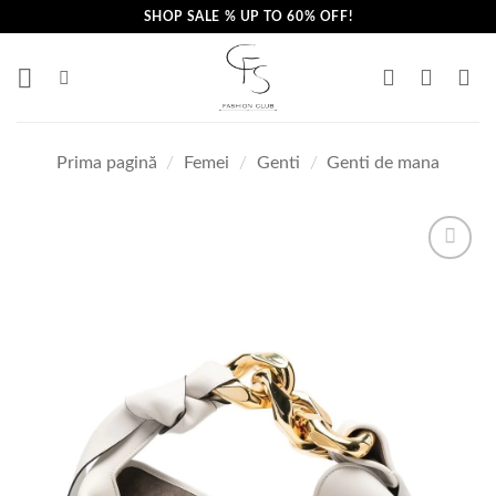
Skip
SHOP SALE % UP TO 60% OFF!
to
content
Prima pagină
/
Femei
/
Genti
/
Genti de mana