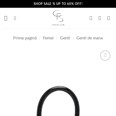
Skip
SHOP SALE % UP TO 60% OFF!
to
content
Prima pagină
/
Femei
/
Genti
/
Genti de mana