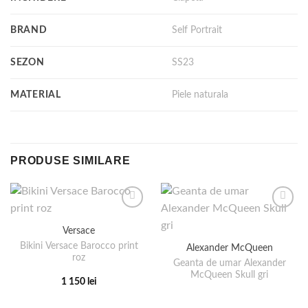
BRAND
Self Portrait
SEZON
SS23
MATERIAL
Piele naturala
PRODUSE SIMILARE
Versace
Bikini Versace Barocco print
Alexander McQueen
roz
Geanta de umar Alexander
McQueen Skull gri
1 150
lei
Acest
produs