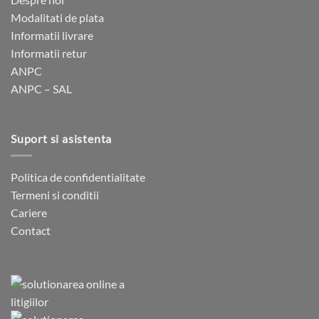
pot
pot
Modalitati de plata
fi
fi
Informatii livrare
alese
alese
Informatii retur
în
în
ANPC
pagina
pagina
ANPC – SAL
produsului.
produsului.
Suport si asistenta
Politica de confidentialitate
Termeni si conditii
Cariere
Contact