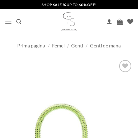
Skip
SHOP SALE % UP TO 60% OFF!
to
content
Prima pagină
/
Femei
/
Genti
/
Genti de mana