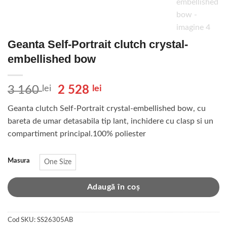
Geanta Self-Portrait clutch crystal-
embellished bow
Prețul
Prețul
3 160
lei
2 528
lei
inițial
curent
Geanta clutch Self-Portrait crystal-embellished bow, cu
a
este:
bareta de umar detasabila tip lant, inchidere cu clasp si un
fost:
2
compartiment principal.100% poliester
3
528 lei.
160 lei.
Masura
One Size
Adaugă în coș
Cod SKU:
SS26305AB