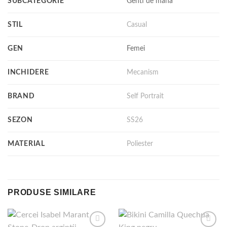
SUBCATEGORIE
Genti de mana
STIL
Casual
GEN
Femei
INCHIDERE
Mecanism
BRAND
Self Portrait
SEZON
SS26
MATERIAL
Poliester
PRODUSE SIMILARE