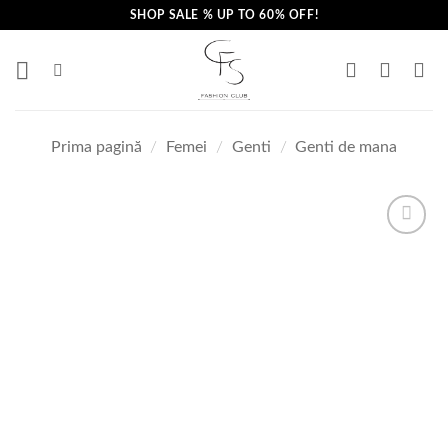
Skip
SHOP SALE % UP TO 60% OFF!
to
content
Prima pagină
/
Femei
/
Genti
/
Genti de mana