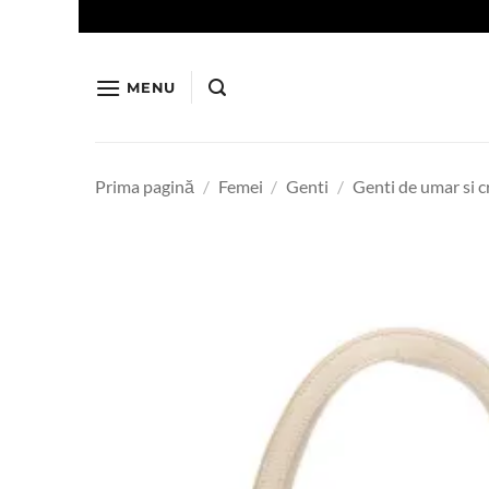
Skip
to
content
MENU
Prima pagină
/
Femei
/
Genti
/
Genti de umar si 