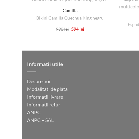
Camilla
Bikini Camilla Quechua King negru
Espad
Prețul
Prețul
990
lei
594
lei
inițial
curent
Acest
a
este:
produs
fost:
594 lei.
990 lei.
are
mai
multe
Informatii utile
variații.
Opțiunile
Despre noi
pot
Modalitati de plata
fi
Informatii livrare
alese
Informatii retur
în
ANPC
pagina
ANPC – SAL
produsului.