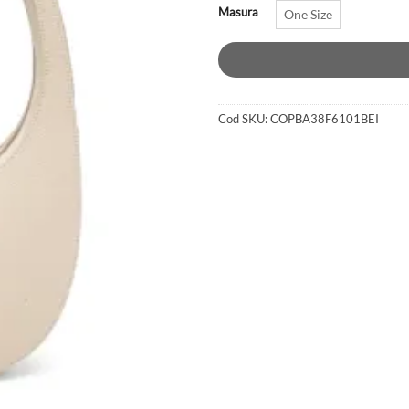
Masura
One Size
Cod SKU:
COPBA38F6101BEI