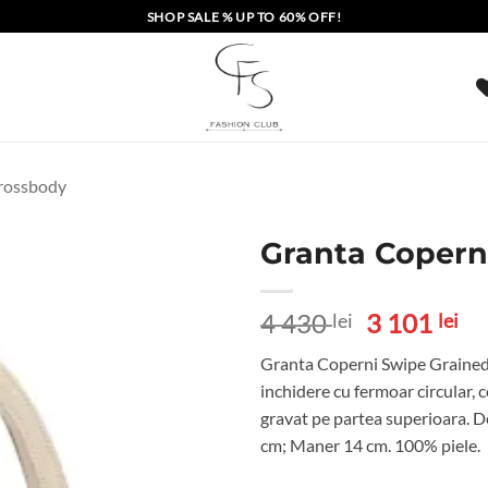
SHOP SALE % UP TO 60% OFF!
crossbody
Granta Copern
Prețul
Pr
4 430
3 101
lei
lei
inițial
cu
Granta Coperni Swipe Grained be
a
es
inchidere cu fermoar circular,
fost:
3
gravat pe partea superioara. D
4
10
cm; Maner 14 cm. 100% piele.
430 lei.