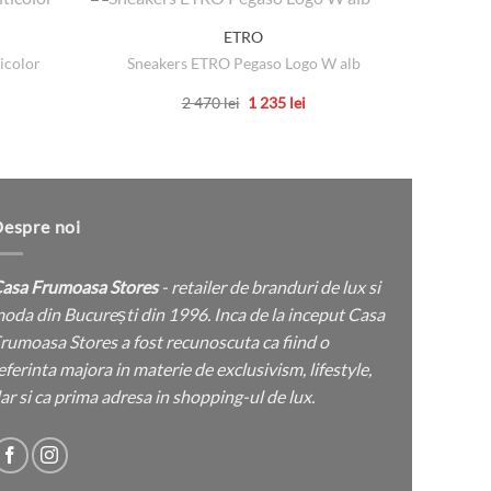
ETRO
icolor
Sneakers ETRO Pegaso Logo W alb
Ca
țul
Prețul
Prețul
2 470
lei
1 235
lei
rent
inițial
curent
Acest
e:
a
este:
produs
fost:
1
 lei.
2
235 lei.
are
470 lei.
mai
multe
espre noi
variații.
Opțiunile
asa Frumoasa Stores
- retailer de branduri de lux si
pot
oda din București din 1996. Inca de la inceput Casa
fi
rumoasa Stores a fost recunoscuta ca fiind o
alese
eferinta majora in materie de exclusivism, lifestyle,
în
ar si ca prima adresa in shopping-ul de lux.
pagina
produsului.