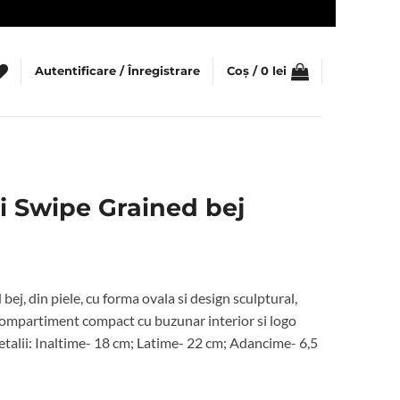
Autentificare / Înregistrare
Coș /
0
lei
i Swipe Grained bej
ețul
rent
j, din piele, cu forma ovala si design sculptural,
te:
 compartiment compact cu buzunar interior si logo
etalii: Inaltime- 18 cm; Latime- 22 cm; Adancime- 6,5
1 lei.