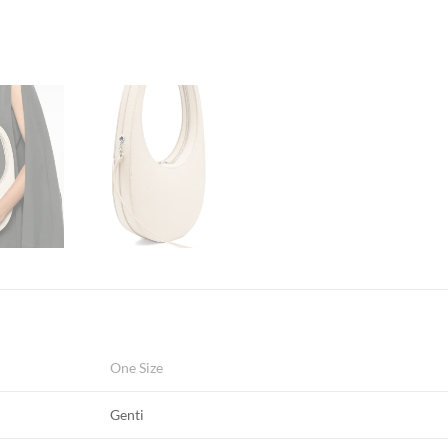
One Size
Genti