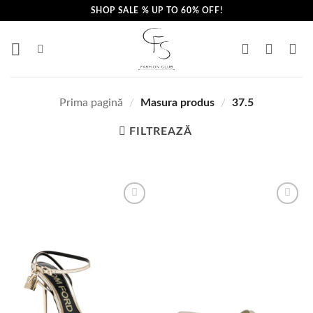
Skip
SHOP SALE % UP TO 60% OFF!
to
content
Prima pagină
/
Masura produs
/
37.5
FILTREAZĂ