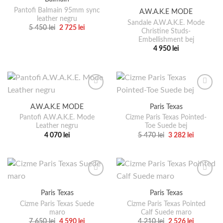
pot
variații.
Pantofi Balmain 95mm sync
A.W.A.K.E MODE
fi
Opțiunile
leather negru
alese
pot
Sandale A.W.A.K.E. Mode
Prețul
Prețul
5 450
lei
2 725
lei
Christine Studs-
în
fi
inițial
curent
Acest
Embellishment bej
a
este:
pagina
alese
produs
fost:
2
4 950
lei
5
725 lei.
produsului.
în
are
Acest
450 lei.
pagina
mai
produs
produsului.
multe
are
variații.
mai
Opțiunile
multe
A.W.A.K.E MODE
Paris Texas
pot
variații.
Pantofi A.W.A.K.E. Mode
Cizme Paris Texas Pointed-
fi
Opțiunile
Leather negru
Toe Suede bej
alese
pot
Prețul
Prețul
4 070
lei
5 470
lei
3 282
lei
în
fi
inițial
curent
Acest
Acest
a
este:
pagina
alese
produs
produs
fost:
3
5
282 lei.
produsului.
în
are
are
470 lei.
pagina
mai
mai
produsului.
multe
multe
Paris Texas
Paris Texas
variații.
variații.
Cizme Paris Texas Suede
Cizme Paris Texas Pointed
Opțiunile
Opțiunile
maro
Calf Suede maro
pot
pot
Prețul
Prețul
Prețul
Prețul
7 650
lei
4 590
lei
4 210
lei
2 526
lei