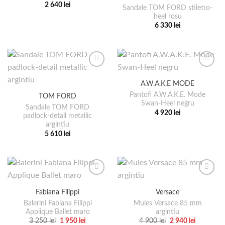
2 640
lei
Sandale TOM FORD stiletto-
Opțiunile
Opțiunile
Acest
heel rosu
pot
pot
produs
6 330
lei
fi
fi
Acest
are
alese
alese
produs
mai
în
în
are
multe
pagina
pagina
mai
variații.
produsului.
produsului.
multe
Opțiunile
A.W.A.K.E MODE
variații.
pot
Pantofi A.W.A.K.E. Mode
TOM FORD
Opțiunile
fi
Swan-Heel negru
pot
Sandale TOM FORD
alese
4 920
lei
padlock-detail metallic
fi
în
Acest
argintiu
alese
pagina
produs
5 610
lei
în
produsului.
Acest
are
pagina
produs
mai
produsului.
are
multe
mai
variații.
multe
Opțiunile
Fabiana Filippi
Versace
variații.
pot
Balerini Fabiana Filippi
Mules Versace 85 mm
Opțiunile
fi
Applique Ballet maro
argintiu
pot
alese
Prețul
Prețul
Prețul
Prețul
3 250
lei
1 950
lei
4 900
lei
2 940
lei