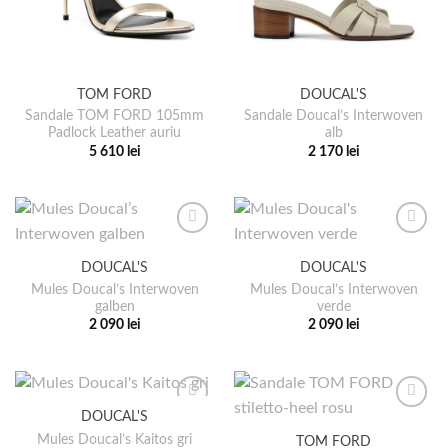
TOM FORD
DOUCAL'S
Sandale TOM FORD 105mm
Sandale Doucal’s Interwoven
Padlock Leather auriu
alb
5 610
lei
2 170
lei
Acest
Acest
produs
produs
are
are
mai
mai
multe
multe
DOUCAL'S
DOUCAL'S
variații.
variații.
Mules Doucal’s Interwoven
Mules Doucal’s Interwoven
Opțiunile
Opțiunile
galben
verde
pot
pot
2 090
lei
2 090
lei
fi
fi
Acest
Acest
alese
alese
produs
produs
în
în
are
are
pagina
pagina
mai
mai
DOUCAL'S
produsului.
produsului.
multe
multe
Mules Doucal’s Kaitos gri
TOM FORD
variații.
variații.