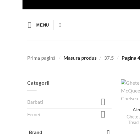
Skip
to
content
MENU
Prima pagină
/
Masura produs
/
37.5
/
Pagina 
Categorii
Barbati
Ale
Femei
Ghete
Tread
Brand