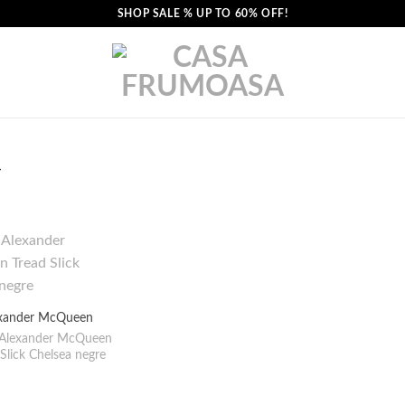
SHOP SALE % UP TO 60% OFF!
4
xander McQueen
 Alexander McQueen
 Slick Chelsea negre