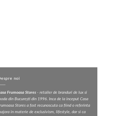
espre noi
asa Frumoasa Stores
- retailer de branduri de lux si
oda din București din 1996. Inca de la inceput Casa
rumoasa Stores a fost recunoscuta ca fiind o referinta
ajora in materie de exclusivism, lifestyle, dar si ca