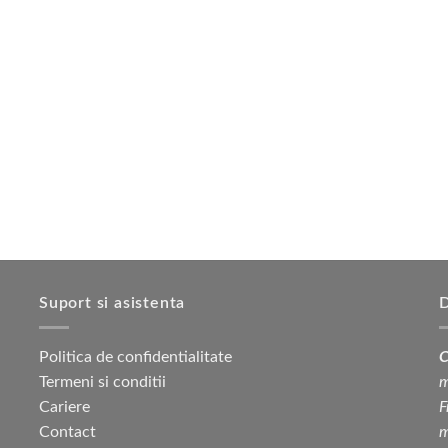
Suport si asistenta
D
Politica de confidentialitate
C
Termeni si conditii
m
Cariere
F
Contact
m