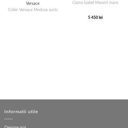
Cizme Isabel Marant maro
Versace
Colier Versace Medusa auriu
5 450
lei
Acest
produs
are
mai
multe
variații.
Opțiunile
pot
fi
alese
în
pagina
produsului.
Informatii utile
Despre noi