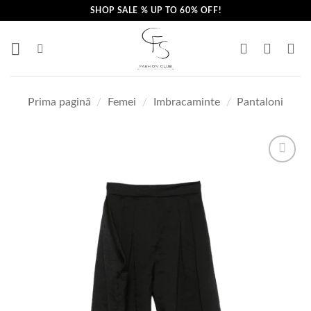
Skip
SHOP SALE % UP TO 60% OFF!
to
content
Prima pagină
/
Femei
/
Imbracaminte
/
Pantaloni