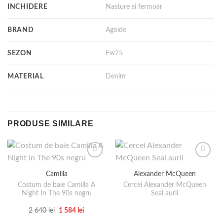
INCHIDERE
Nasture si fermoar
BRAND
Agolde
SEZON
Fw25
MATERIAL
Denim
PRODUSE SIMILARE
Camilla
Alexander McQueen
Costum de baie Camilla A
Cercei Alexander McQueen
Night In The 90s negru
Seal aurii
Prețul
Prețul
2 640
lei
1 584
lei
inițial
curent
Acest