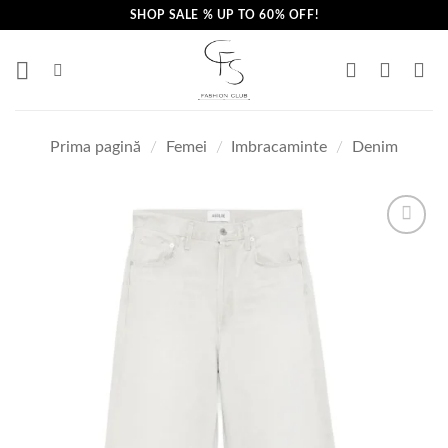
Skip
SHOP SALE % UP TO 60% OFF!
to
content
Prima pagină
/
Femei
/
Imbracaminte
/
Denim