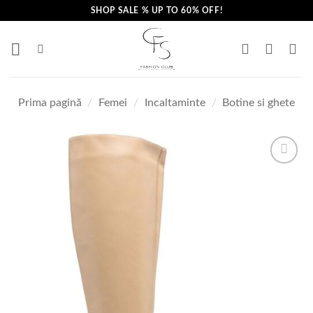
Skip
SHOP SALE % UP TO 60% OFF!
to
content
Prima pagină
/
Femei
/
Incaltaminte
/
Botine si ghete