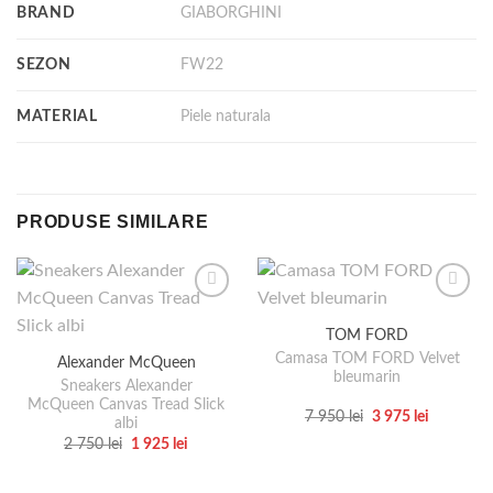
BRAND
GIABORGHINI
SEZON
FW22
MATERIAL
Piele naturala
PRODUSE SIMILARE
TOM FORD
Camasa TOM FORD Velvet
Alexander McQueen
bleumarin
Sneakers Alexander
McQueen Canvas Tread Slick
Prețul
Prețul
7 950
lei
3 975
lei
albi
inițial
curent
Acest
Prețul
Prețul
2 750
lei
1 925
lei
a
este:
inițial
curent
produs
fost:
3
Acest
a
este:
7
975 lei.
are
produs
fost:
1
950 lei.