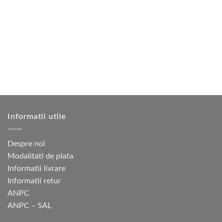
2
925 lei.
mai
are
750 lei.
multe
mai
variații.
multe
Opțiunile
variații.
pot
Opțiunile
fi
pot
alese
fi
în
alese
pagina
în
produsului.
pagina
produsului.
Informatii utile
Despre noi
Modalitati de plata
Informatii livrare
Informatii retur
ANPC
ANPC – SAL