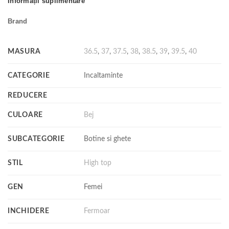
Informații suplimentare
Brand
MASURA
36.5
,
37
,
37.5
,
38
,
38.5
,
39
,
39.5
,
40
CATEGORIE
Incaltaminte
REDUCERE
CULOARE
Bej
SUBCATEGORIE
Botine si ghete
STIL
High top
GEN
Femei
INCHIDERE
Fermoar