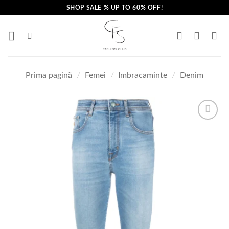
Skip
SHOP SALE % UP TO 60% OFF!
to
content
Prima pagină
/
Femei
/
Imbracaminte
/
Denim