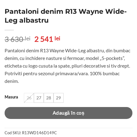
Pantaloni denim R13 Wayne Wide-
Leg albastru
Prețul
Prețul
3 630
2 541
lei
lei
inițial
curent
Pantaloni denim R13 Wayne Wide-Leg albastru, din bumbac
a
este:
denim, cu inchidere nasture si fermoar, model „5-pockets”,
fost:
2
eticheta cu logo cusuta la spate, pliuri decorative si tiv drept.
3
541 lei.
Potriviti pentru sezonul primavara/vara. 100% bumbac
630 lei.
denim.
Masura
26
27
28
29
Adaugă în coș
Cod SKU:
R13WD146D149C