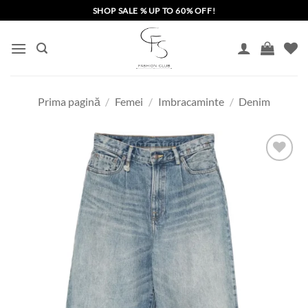
Skip
SHOP SALE % UP TO 60% OFF!
to
content
Prima pagină
/
Femei
/
Imbracaminte
/
Denim