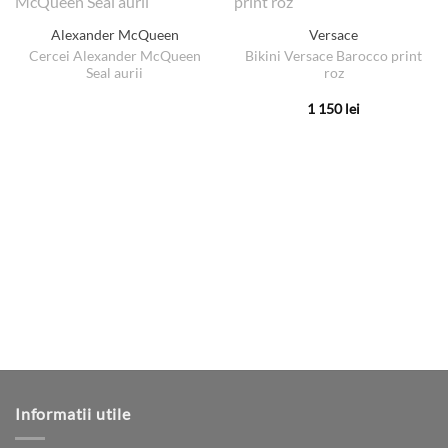
Alexander McQueen
Versace
Cercei Alexander McQueen
Bikini Versace Barocco print
Seal aurii
roz
1 150
lei
Acest
produs
are
mai
multe
variații.
Opțiunile
pot
fi
alese
în
pagina
produsului.
Informatii utile