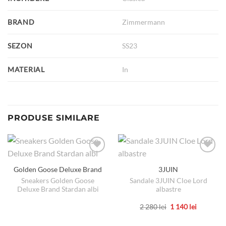
BRAND
Zimmermann
SEZON
SS23
MATERIAL
In
PRODUSE SIMILARE
Golden Goose Deluxe Brand
3JUIN
Sneakers Golden Goose
Sandale 3JUIN Cloe Lord
Deluxe Brand Stardan albi
albastre
Prețul
Prețul
2 280
lei
1 140
lei
inițial
curent
Acest
a
este:
produs