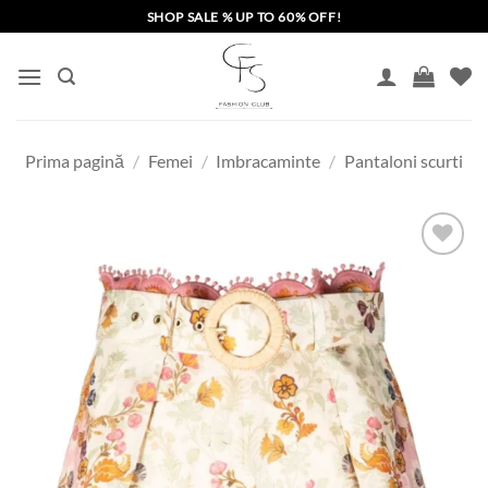
Skip
SHOP SALE % UP TO 60% OFF!
to
content
Prima pagină
/
Femei
/
Imbracaminte
/
Pantaloni scurti