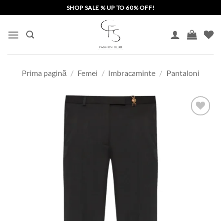
Skip
SHOP SALE % UP TO 60% OFF!
to
content
Prima pagină
/
Femei
/
Imbracaminte
/
Pantaloni