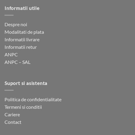
950 lei.
mai
mai
Informatii utile
multe
multe
variații.
variații.
Opțiunile
Opțiunile
Despre noi
pot
pot
Modalitati de plata
fi
fi
Informatii livrare
alese
alese
Informatii retur
în
în
ANPC
pagina
pagina
ANPC – SAL
produsului.
produsului.
Suport si asistenta
Politica de confidentialitate
Termeni si conditii
Cariere
Contact