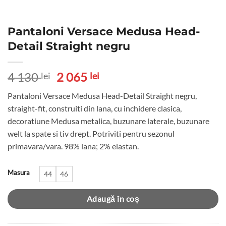
Pantaloni Versace Medusa Head-
Detail Straight negru
Prețul
Prețul
4 130
2 065
lei
lei
inițial
curent
Pantaloni Versace Medusa Head-Detail Straight negru,
a
este:
straight-fit, construiti din lana, cu inchidere clasica,
fost:
2
decoratiune Medusa metalica, buzunare laterale, buzunare
4
065 lei.
welt la spate si tiv drept. Potriviti pentru sezonul
130 lei.
primavara/vara. 98% lana; 2% elastan.
Masura
44
46
Adaugă în coș