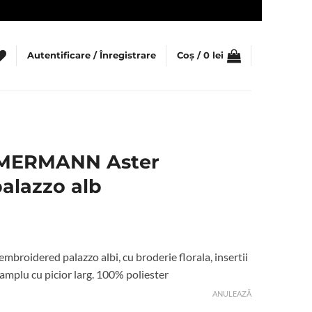
Autentificare / Înregistrare
Coș /
0
lei
MMERMANN Aster
alazzo alb
roidered palazzo albi, cu broderie florala, insertii
i amplu cu picior larg. 100% poliester
ANULEAZĂ