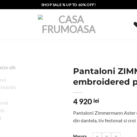
SHOP SALE % UP TO 60% OFF!
Pantaloni ZI
embroidered p
4 920
lei
Pantaloni Zimmermann Aster emb
din dantela, tiv festonat si cro
Masura