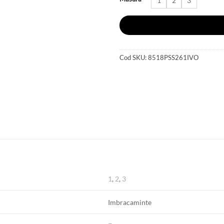
1
2
3
Cod SKU:
8518PSS261IVO
1
,
2
,
3
Imbracaminte