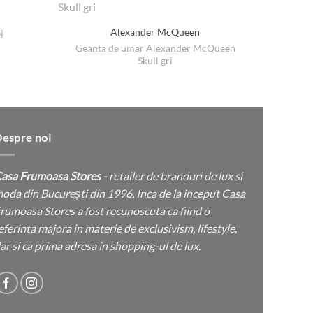
Alexander McQueen
j
Pa
Geanta de umar Alexander McQueen
terval
Skull gri
ețuri:
4 lei
nă
5 lei
espre noi
asa Frumoasa Stores
- retailer de branduri de lux si
oda din București din 1996. Inca de la inceput Casa
rumoasa Stores a fost recunoscuta ca fiind o
eferinta majora in materie de exclusivism, lifestyle,
ar si ca prima adresa in shopping-ul de lux.