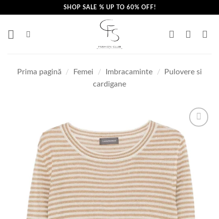
Skip
SHOP SALE % UP TO 60% OFF!
to
content
Prima pagină
/
Femei
/
Imbracaminte
/
Pulovere si
cardigane