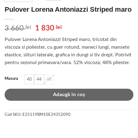
Pulover Lorena Antoniazzi Striped maro
Prețul
Prețul
3 660
lei
1 830
lei
inițial
curent
Pulover Lorena Antoniazzi Striped maro, tricotat din
a
este:
viscoza si poliester, cu guer rotund, maneci lungi, mansete
fost:
1
elastice, slituri laterale, grafica in dungi si tiv drept. Potrivit
3
830 lei.
pentru sezonul primavara/vara. 52% viscoza; 48% pliester.
660 lei.
Masura
40
44
48
Adaugă în coș
Cod SKU:
E25119BM10E24352090