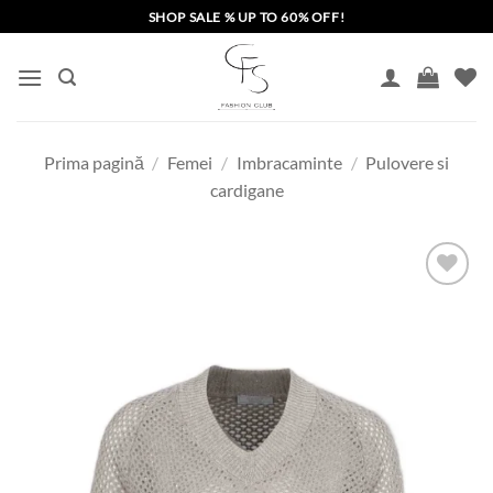
Skip
SHOP SALE % UP TO 60% OFF!
to
content
Prima pagină
/
Femei
/
Imbracaminte
/
Pulovere si
cardigane