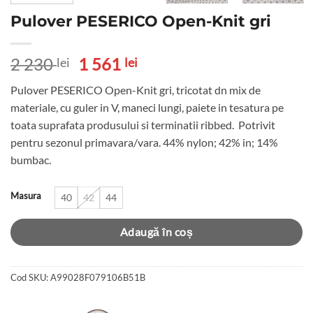
Pulover PESERICO Open-Knit gri
Prețul
Prețul
2 230
1 561
lei
lei
inițial
curent
Pulover PESERICO Open-Knit gri, tricotat dn mix de
a
este:
materiale, cu guler in V, maneci lungi, paiete in tesatura pe
fost:
1
toata suprafata produsului si terminatii ribbed. Potrivit
2
561 lei.
pentru sezonul primavara/vara. 44% nylon; 42% in; 14%
230 lei.
bumbac.
Masura
40
42
44
Adaugă în coș
Cod SKU:
A99028F079106B51B