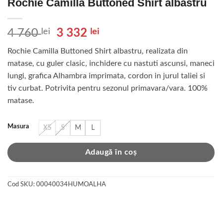
Rochie Camilla Buttoned Shirt albastru
Prețul
Prețul
4 760
lei
3 332
lei
inițial
curent
Rochie Camilla Buttoned Shirt albastru, realizata din
a
este:
matase, cu guler clasic, inchidere cu nastuti ascunsi, maneci
fost:
3
lungi, grafica Alhambra imprimata, cordon in jurul taliei si
4
332 lei.
tiv curbat. Potrivita pentru sezonul primavara/vara. 100%
760 lei.
matase.
Masura
XS
S
M
L
Adaugă în coș
Cod SKU:
00040034HUMOALHA