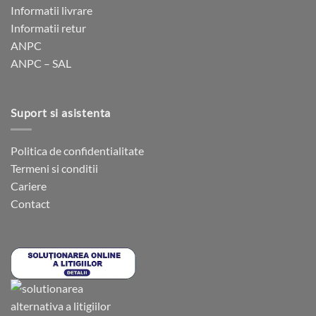
fi
fi
Informatii livrare
alese
alese
Informatii retur
în
în
ANPC
pagina
pagina
ANPC – SAL
produsului.
produsului.
Suport si asistenta
Politica de confidentialitate
Termeni si conditii
Cariere
Contact