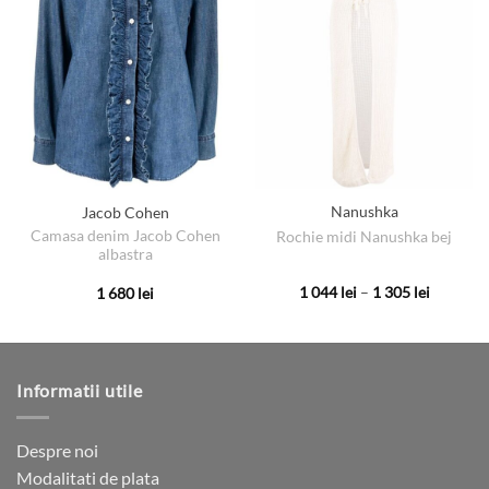
Nanushka
Jacob Cohen
Camasa denim Jacob Cohen
Rochie midi Nanushka bej
albastra
Interval
1 044
lei
–
1 305
lei
1 680
lei
de
Acest
Acest
prețuri:
produs
produs
1
044 lei
are
are
până
la
mai
mai
Informatii utile
1
multe
multe
305 lei
variații.
variații.
Opțiunile
Opțiunile
Despre noi
pot
pot
Modalitati de plata