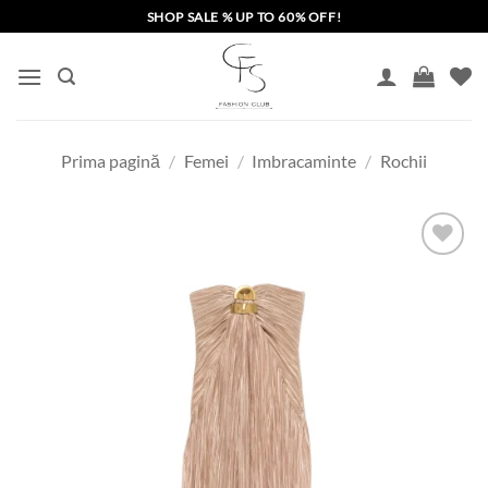
Skip
SHOP SALE % UP TO 60% OFF!
to
content
Prima pagină
/
Femei
/
Imbracaminte
/
Rochii