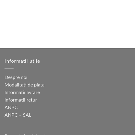
mai
Opțiunile
multe
pot
variații.
fi
Opțiunile
alese
pot
în
fi
pagina
alese
produsului.
în
pagina
produsului.
Informatii utile
Despre noi
Modalitati de plata
Informatii livrare
Informatii retur
ANPC
ANPC – SAL