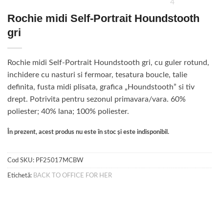
Rochie midi Self-Portrait Houndstooth
gri
Rochie midi Self-Portrait Houndstooth gri, cu guler rotund,
inchidere cu nasturi si fermoar, tesatura boucle, talie
definita, fusta midi plisata, grafica „Houndstooth” si tiv
drept. Potrivita pentru sezonul primavara/vara. 60%
poliester; 40% lana; 100% poliester.
În prezent, acest produs nu este în stoc și este indisponibil.
Cod SKU:
PF25017MCBW
Etichetă:
BACK TO OFFICE FOR HER