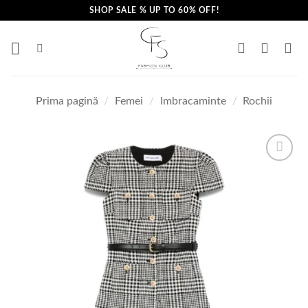
Skip
SHOP SALE % UP TO 60% OFF!
to
content
Prima pagină
/
Femei
/
Imbracaminte
/
Rochii