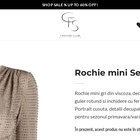
SHOP SALE % UP TO 60% OFF!
Rochie mini Se
Rochie mini gri din viscoza, dec
guler rotund si inchidere cu fe
Portrait cusuta, detalii decupat
pentru sezonul primavara/vara
În prezent, acest produs nu este în sto