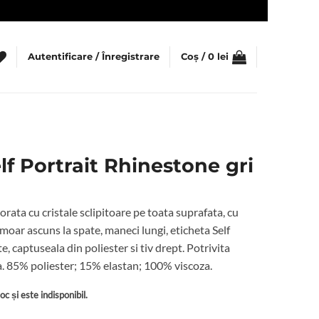
Autentificare / Înregistrare
Coș /
0
lei
lf Portrait Rhinestone gri
orata cu cristale sclipitoare pe toata suprafata, cu
rmoar ascuns la spate, maneci lungi, eticheta Self
e, captuseala din poliester si tiv drept. Potrivita
. 85% poliester; 15% elastan; 100% viscoza.
c și este indisponibil.