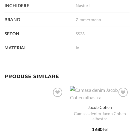
INCHIDERE
Nasturi
BRAND
Zimmermann
SEZON
SS23
MATERIAL
In
PRODUSE SIMILARE
Jacob Cohen
Camasa denim Jacob Cohen
albastra
1 680
lei