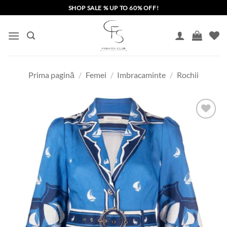
Skip
SHOP SALE % UP TO 60% OFF!
to
content
Prima pagină
/
Femei
/
Imbracaminte
/
Rochii