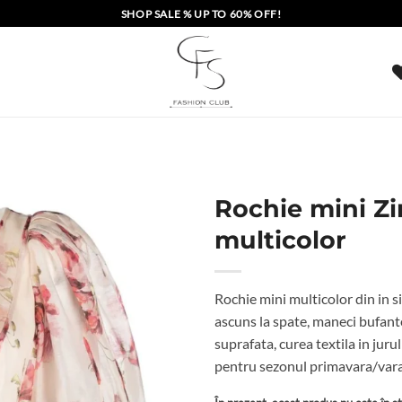
SHOP SALE % UP TO 60% OFF!
Rochie mini 
multicolor
Rochie mini multicolor din in s
ascuns la spate, maneci bufan
suprafata, curea textila in jurul
pentru sezonul primavara/var