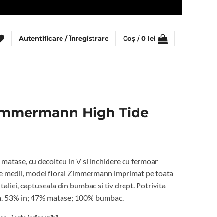
Autentificare / Înregistrare
Coș /
0
lei
Zimmermann High Tide
i matase, cu decolteu in V si inchidere cu fermoar
te medii, model floral Zimmermann imprimat pe toata
 taliei, captuseala din bumbac si tiv drept. Potrivita
a. 53% in; 47% matase; 100% bumbac.