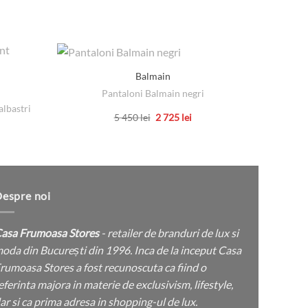
Balmain
Pantaloni Balmain negri
albastri
Palton C
Prețul
Prețul
5 450
lei
2 725
lei
inițial
curent
Acest
țul
a
este:
rent
produs
fost:
2
e:
5
725 lei.
are
450 lei.
 lei.
mai
multe
espre noi
variații.
Opțiunile
asa Frumoasa Stores
- retailer de branduri de lux si
pot
oda din București din 1996. Inca de la inceput Casa
fi
rumoasa Stores a fost recunoscuta ca fiind o
alese
eferinta majora in materie de exclusivism, lifestyle,
în
ar si ca prima adresa in shopping-ul de lux.
pagina