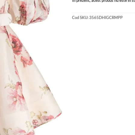
În prezent, acest produs nu este în sto
Cod SKU:
3565DHIGCRMPP