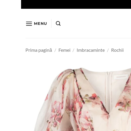
Skip
to
content
MENU
Prima pagină
/
Femei
/
Imbracaminte
/
Rochii