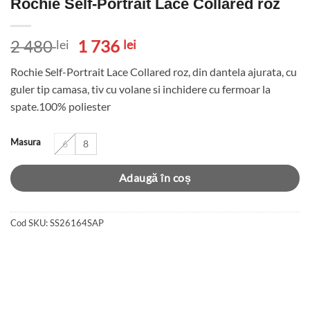
Rochie Self-Portrait Lace Collared roz
Prețul
Prețul
2 480
1 736
lei
lei
inițial
curent
Rochie Self-Portrait Lace Collared roz, din dantela ajurata, cu
a
este:
guler tip camasa, tiv cu volane si inchidere cu fermoar la
fost:
1
spate.100% poliester
2
736 lei.
480 lei.
Masura
6
8
Adaugă în coș
Cod SKU:
SS26164SAP