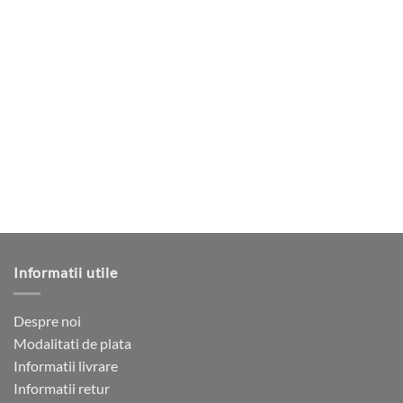
produs
are
mai
multe
variații.
Opțiunile
pot
fi
alese
în
pagina
produsului.
Informatii utile
Despre noi
Modalitati de plata
Informatii livrare
Informatii retur