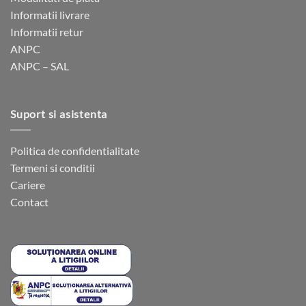
fi
fi
Informatii livrare
alese
alese
Informatii retur
în
în
ANPC
pagina
pagina
ANPC – SAL
produsului.
produsului.
Suport si asistenta
Politica de confidentialitate
Termeni si conditii
Cariere
Contact