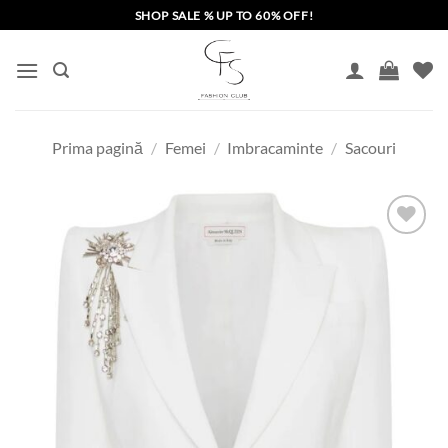
Skip
SHOP SALE % UP TO 60% OFF!
to
content
Prima pagină
/
Femei
/
Imbracaminte
/
Sacouri