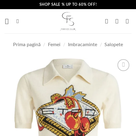
Skip
SHOP SALE % UP TO 60% OFF!
to
content
Prima pagină
/
Femei
/
Imbracaminte
/
Salopete