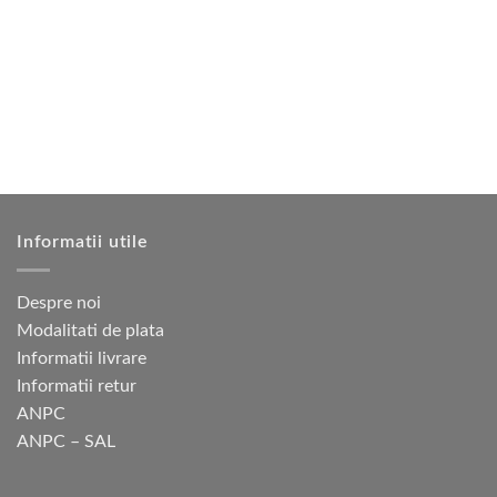
multe
multe
variații.
variații.
Opțiunile
Opțiunile
pot
pot
fi
fi
alese
alese
în
în
pagina
pagina
produsului.
produsului.
Informatii utile
Despre noi
Modalitati de plata
Informatii livrare
Informatii retur
ANPC
ANPC – SAL