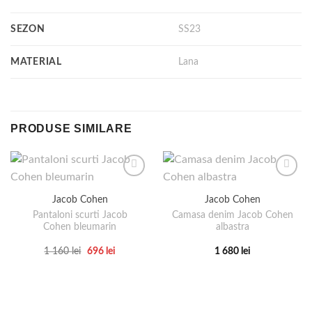
SEZON
SS23
MATERIAL
Lana
PRODUSE SIMILARE
Jacob Cohen
Jacob Cohen
Pantaloni scurti Jacob
Camasa denim Jacob Cohen
Cohen bleumarin
albastra
Prețul
Prețul
1 160
lei
696
lei
1 680
lei
inițial
curent
Acest
Acest
a
este:
produs
produs
fost:
696 lei.
1
are
are
160 lei.
mai
mai