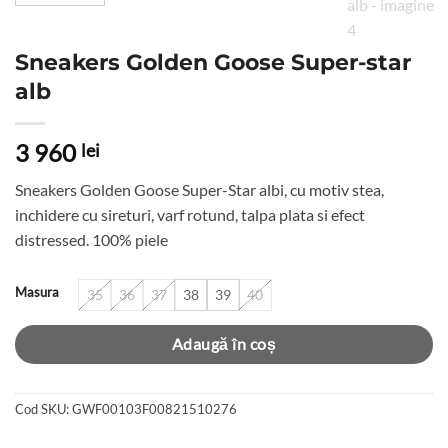
Sneakers Golden Goose Super-star
alb
3 960
lei
Sneakers Golden Goose Super-Star albi, cu motiv stea,
inchidere cu sireturi, varf rotund, talpa plata si efect
distressed. 100% piele
Masura
35
36
37
38
39
40
Adaugă în coș
Cod SKU:
GWF00103F00821510276