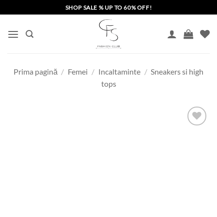
Skip
SHOP SALE % UP TO 60% OFF!
to
content
Prima pagină
/
Femei
/
Incaltaminte
/
Sneakers si high
tops