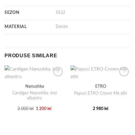
SEZON
SS22
MATERIAL
Denim
PRODUSE SIMILARE
Nanushka
ETRO
Cardigan Nanushka Josi
Papuci ETRO Crown Me albi
albastru
Prețul
Prețul
3 000
lei
1 200
lei
2 980
lei
inițial
curent
Acest
Acest
a
este:
produs
produs
fost:
1
3
200 lei.
are
are
000 lei.
mai
mai