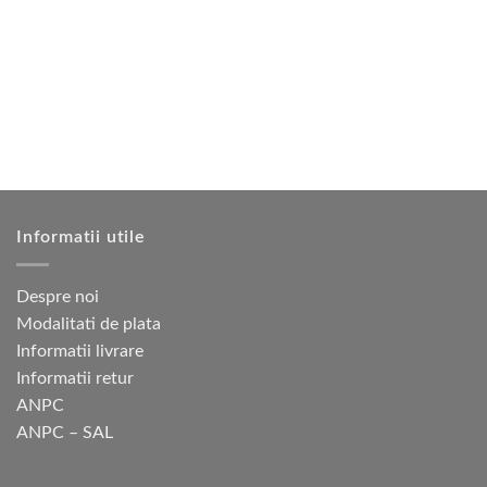
multe
multe
variații.
variații.
Opțiunile
Opțiunile
pot
pot
fi
fi
alese
alese
în
în
pagina
pagina
produsului.
produsului.
Informatii utile
Despre noi
Modalitati de plata
Informatii livrare
Informatii retur
ANPC
ANPC – SAL