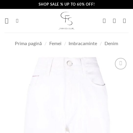
Skip
SHOP SALE % UP TO 60% OFF!
to
content
Prima pagină
/
Femei
/
Imbracaminte
/
Denim