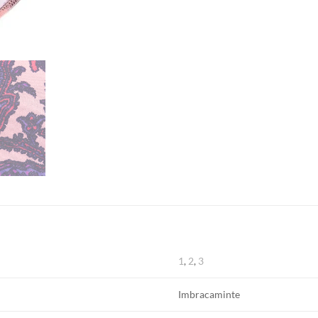
1
,
2
,
3
Imbracaminte