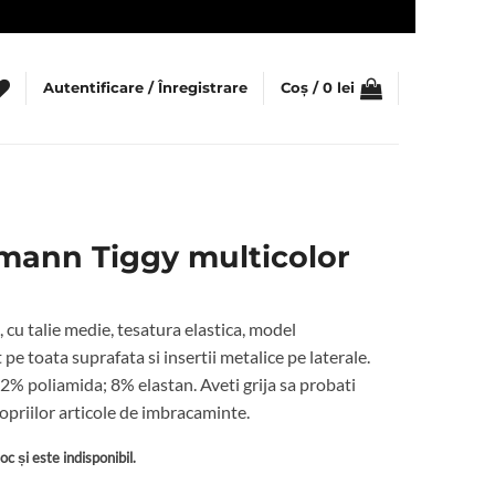
Autentificare / Înregistrare
Coș /
0
lei
mann Tiggy multicolor
, cu talie medie, tesatura elastica, model
 toata suprafata si insertii metalice pe laterale.
% poliamida; 8% elastan. Aveti grija sa probati
priilor articole de imbracaminte.
c și este indisponibil.