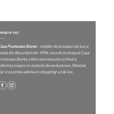
țul
ent
:
lei.
espre noi
asa Frumoasa Stores
- retailer de branduri de lux si
oda din București din 1996. Inca de la inceput Casa
rumoasa Stores a fost recunoscuta ca fiind o
eferinta majora in materie de exclusivism, lifestyle,
ar si ca prima adresa in shopping-ul de lux.