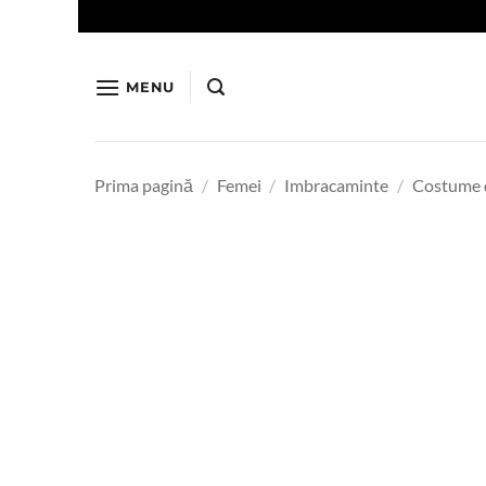
Skip
to
content
MENU
Prima pagină
/
Femei
/
Imbracaminte
/
Costume 