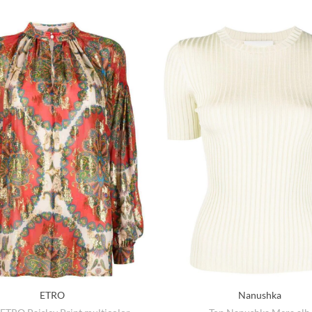
ETRO
Nanushka