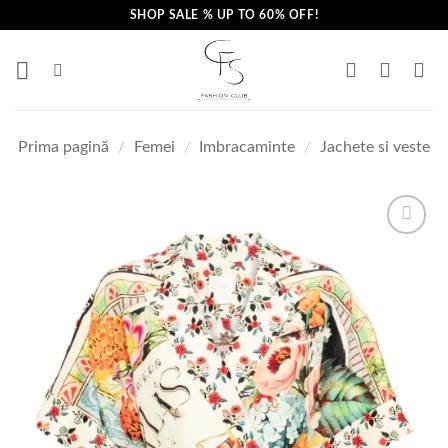
Skip
SHOP SALE % UP TO 60% OFF!
to
content
Prima pagină
/
Femei
/
Imbracaminte
/
Jachete si veste