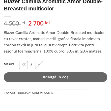
Blazer Camilla Aromatic Amor Double-
Breasted multicolor
Prețul
Prețul
4 500
lei
2 700
lei
inițial
curent
Blazer Camilla Aromatic Amor Double-Breasted multicolor,
a
este:
cu rever crestat, maneci medii, grafica florala imprimata,
fost:
2
cordon textil in juril taliei si tiv drept. Potrivita pentru
4
700 lei.
sezonul toamna/iarna. 100% cupro; 80% in; 20% matase.
500 lei.
Masura
XS
S
M
Adaugă în coș
Cod SKU:
00035216AROMAMOR