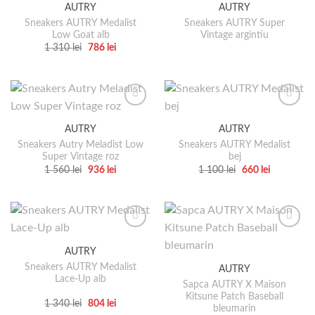
AUTRY
AUTRY
Opțiunile
variații.
Sneakers AUTRY Medalist
Sneakers AUTRY Super
pot
Opțiunile
Low Goat alb
Vintage argintiu
fi
pot
Prețul
Prețul
1 310
lei
786
lei
alese
fi
inițial
curent
Acest
a
este:
în
alese
produs
fost:
786 lei.
pagina
1
în
are
310 lei.
produsului.
pagina
mai
produsului.
multe
AUTRY
AUTRY
variații.
Sneakers Autry Meladist Low
Sneakers AUTRY Medalist
Opțiunile
Super Vintage roz
bej
pot
Prețul
Prețul
Prețul
Prețul
1 560
lei
936
lei
1 100
lei
660
lei
fi
inițial
curent
inițial
curent
Acest
Acest
a
este:
a
este:
alese
produs
produs
fost:
936 lei.
fost:
660 lei.
1
1
în
are
are
560 lei.
100 lei.
pagina
mai
mai
produsului.
multe
multe
AUTRY
variații.
variații.
Sneakers AUTRY Medalist
AUTRY
Opțiunile
Opțiunile
Lace-Up alb
pot
pot
Sapca AUTRY X Maison
Kitsune Patch Baseball
fi
fi
Prețul
Prețul
1 340
lei
804
lei
bleumarin
inițial
curent
alese
alese