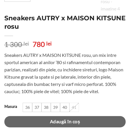
Sneakers AUTRY x MAISON KITSUNE
rosu
Prețul
Prețul
1 300
780
lei
lei
inițial
curent
Sneakers AUTRY x MAISON KITSUNE rosu, un mix intre
a
este:
sportul american al anilor ’80 si rafinamentul contemporan
fost:
780 lei.
parizian, realizati din piele, cu inchidere sireturi, logo Maison
1
Kitsune gravat la spate si pe laterale, interior din piele,
300 lei.
captuseala din bumbac terry si varf micro perforat. 100%
cauciuc; 100% piele de vitel; 100% piele de vitel.
Masura
36
37
38
39
40
41
Adaugă în coș