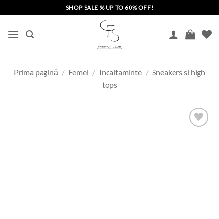
Skip
SHOP SALE % UP TO 60% OFF!
to
content
Prima pagină
/
Femei
/
Incaltaminte
/
Sneakers si high
tops