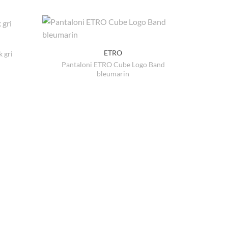
ETRO
 gri
Pantaloni ETRO Cube Logo Band
țul
bleumarin
ent
:
lei.
Go
Sneake