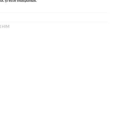
c și este indisponibil.
R HIM