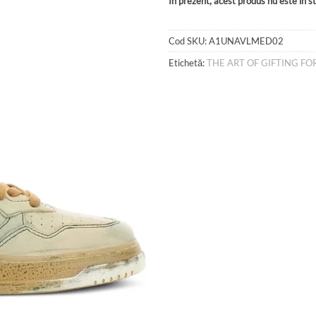
În prezent, acest produs nu este în sto
Cod SKU:
A1UNAVLMED02
Etichetă:
THE ART OF GIFTING FO