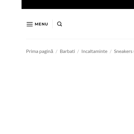
Skip
to
content
MENU
Prima pagină
/
Barbati
/
Incaltaminte
/
Sneakers 