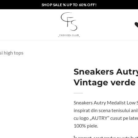
SHOP SALE % UP TO 60% OFF!
si high tops
Sneakers Autr
Vintage verde
Sneakers Autry Medalist Low Su
inspirat din scena tenisului anil
cu logo „AUTRY” cusut pe latera
100% piele.