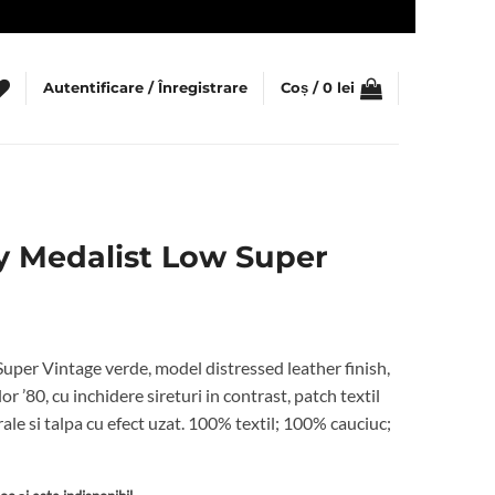
Autentificare / Înregistrare
Coș /
0
lei
y Medalist Low Super
per Vintage verde, model distressed leather finish,
or ’80, cu inchidere sireturi in contrast, patch textil
le si talpa cu efect uzat. 100% textil; 100% cauciuc;