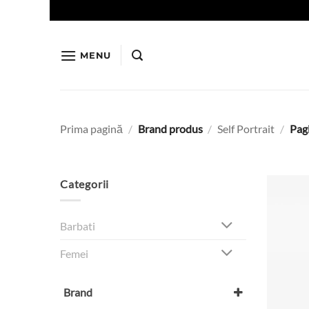
Skip
to
content
MENU
Prima pagină
/
Brand produs
/
Self Portrait
/
Pagi
Categorii
Barbati
Femei
Brand