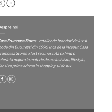
are
are
5
120 lei.
490 lei.
mai
mai
multe
multe
variații.
variații.
Opțiunile
Opțiunile
espre noi
pot
pot
fi
fi
asa Frumoasa Stores
- retailer de branduri de lux si
alese
alese
oda din București din 1996. Inca de la inceput Casa
în
în
rumoasa Stores a fost recunoscuta ca fiind o
pagina
pagina
eferinta majora in materie de exclusivism, lifestyle,
produsului.
produsului.
ar si ca prima adresa in shopping-ul de lux.