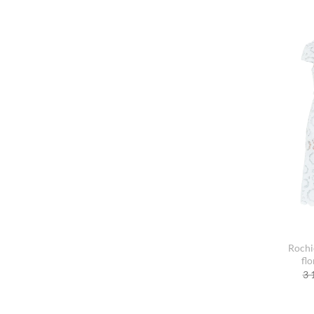
Rochie
flo
3 