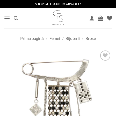
Skip
SHOP SALE % UP TO 60% OFF!
to
content
Prima pagină
/
Femei
/
Bijuterii
/
Brose