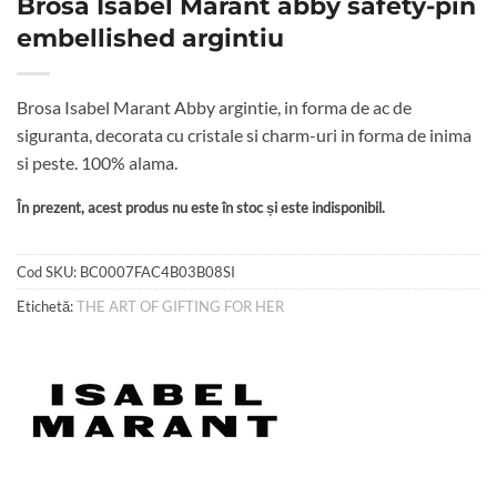
Brosa Isabel Marant abby safety-pin
embellished argintiu
Brosa Isabel Marant Abby argintie, in forma de ac de
siguranta, decorata cu cristale si charm-uri in forma de inima
si peste. 100% alama.
În prezent, acest produs nu este în stoc și este indisponibil.
Cod SKU:
BC0007FAC4B03B08SI
Etichetă:
THE ART OF GIFTING FOR HER