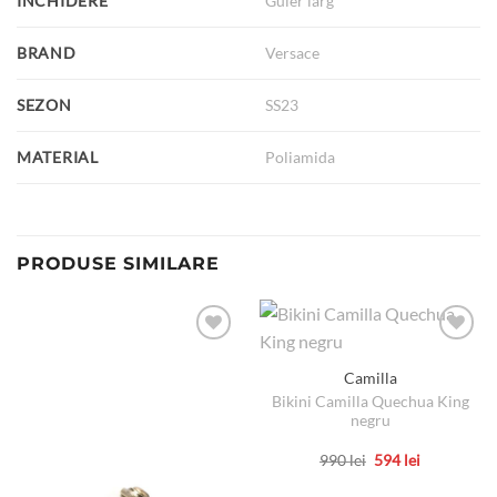
INCHIDERE
Guler larg
BRAND
Versace
SEZON
SS23
MATERIAL
Poliamida
PRODUSE SIMILARE
Camilla
Bikini Camilla Quechua King
negru
Prețul
Prețul
990
lei
594
lei
inițial
curent
Acest
a
este: