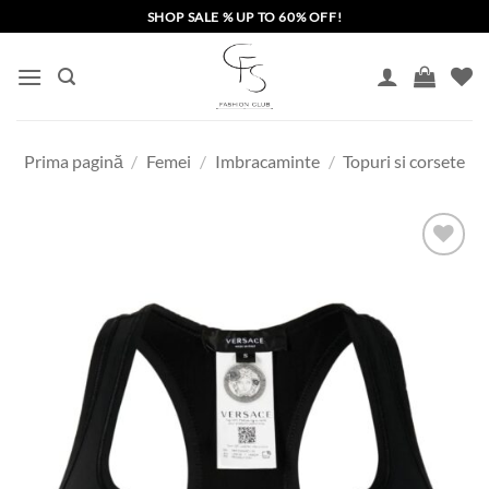
Skip
SHOP SALE % UP TO 60% OFF!
to
content
Prima pagină
/
Femei
/
Imbracaminte
/
Topuri si corsete