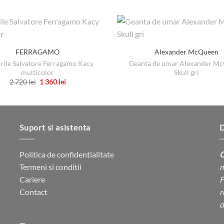
FERRAGAMO
Alexander McQueen
rile Salvatore Ferragamo Kacy
Geanta de umar Alexander M
multicolor
Skull gri
Prețul
Prețul
2 720
lei
1 360
lei
inițial
curent
Acest
a
este:
produs
fost:
1
2
360 lei.
are
720 lei.
mai
Suport si asistenta
D
multe
variații.
Politica de confidentialitate
C
Opțiunile
Termeni si conditii
m
pot
Cariere
F
fi
Contact
r
alese
d
în
pagina