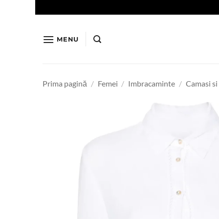
Skip
to
content
MENU
Prima pagină
/
Femei
/
Imbracaminte
/
Camasi si