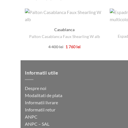
Casablanca
Espad
Palton Casablanca Faux Shearling W alb
Prețul
Prețul
4 400
lei
1 760
lei
inițial
curent
Acest
a
este:
produs
fost:
1
4
760 lei.
are
400 lei.
mai
Informatii utile
multe
variații.
Despre noi
Opțiunile
Modalitati de plata
pot
Informatii livrare
fi
Informatii retur
alese
ANPC
în
ANPC – SAL
pagina