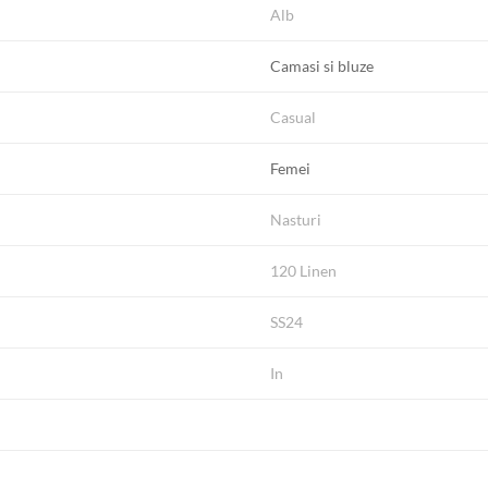
Alb
Camasi si bluze
Casual
Femei
Nasturi
120 Linen
SS24
In