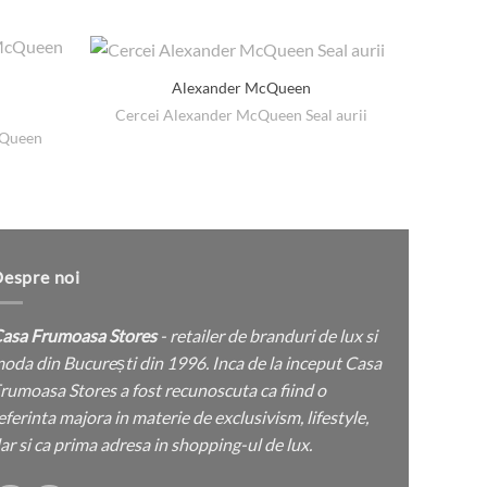
Alexander McQueen
Cercei Alexander McQueen Seal aurii
cQueen
Botine
espre noi
asa Frumoasa Stores
- retailer de branduri de lux si
oda din București din 1996. Inca de la inceput Casa
rumoasa Stores a fost recunoscuta ca fiind o
eferinta majora in materie de exclusivism, lifestyle,
ar si ca prima adresa in shopping-ul de lux.