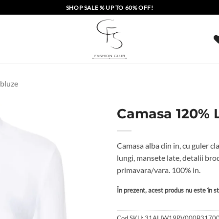
SHOP SALE % UP TO 60% OFF!
 bluze
Camasa 120% LI
Camasa alba din in, cu guler cla
lungi, mansete late, detalii bro
primavara/vara. 100% in.
În prezent, acest produs nu este în sto
Cod SKU:
31ALIW19PV000B3170