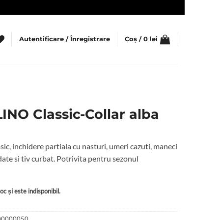
Autentificare / Înregistrare
Coș /
0
lei
NO Classic-Collar alba
sic, inchidere partiala cu nasturi, umeri cazuti, maneci
date si tiv curbat. Potrivita pentru sezonul
c și este indisponibil.
00000050