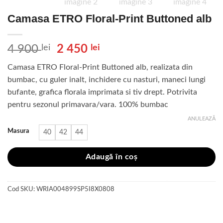
Camasa ETRO Floral-Print Buttoned alb
Prețul
Prețul
4 900
lei
2 450
lei
inițial
curent
Camasa ETRO Floral-Print Buttoned alb, realizata din
a
este:
bumbac, cu guler inalt, inchidere cu nasturi, maneci lungi
fost:
2
bufante, grafica florala imprimata si tiv drept. Potrivita
4
450 lei.
pentru sezonul primavara/vara. 100% bumbac
900 lei.
ANULEAZĂ
Masura
40
42
44
Adaugă în coș
Cod SKU:
WRIA004899SP5I8X0808