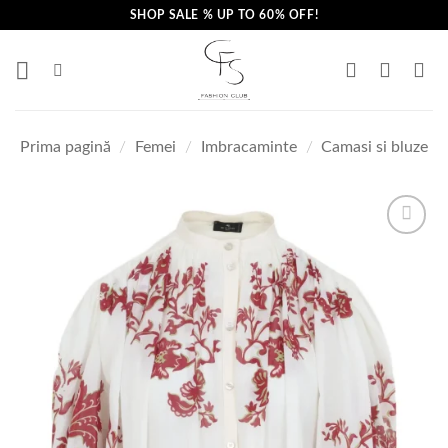
Skip
SHOP SALE % UP TO 60% OFF!
to
content
Prima pagină
/
Femei
/
Imbracaminte
/
Camasi si bluze