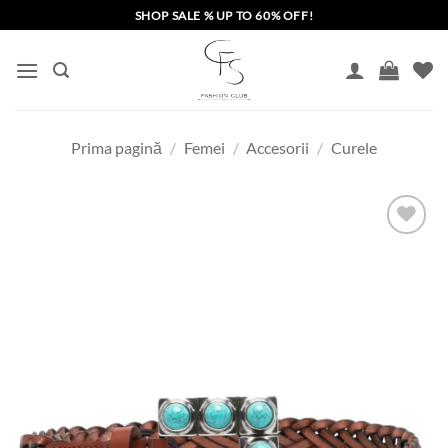
Skip
SHOP SALE % UP TO 60% OFF!
to
content
Prima pagină
/
Femei
/
Accesorii
/
Curele