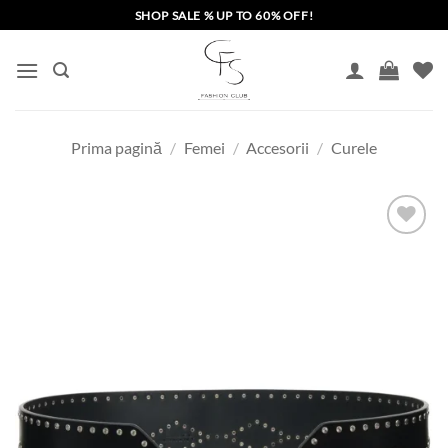
Skip
SHOP SALE % UP TO 60% OFF!
to
content
Prima pagină
/
Femei
/
Accesorii
/
Curele