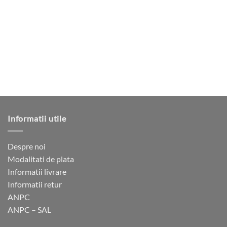
multe
mai
variații.
multe
Opțiunile
variații.
pot
Opțiunile
fi
pot
alese
fi
în
alese
pagina
în
produsului.
pagina
produsului.
Informatii utile
Despre noi
Modalitati de plata
Informatii livrare
Informatii retur
ANPC
ANPC – SAL