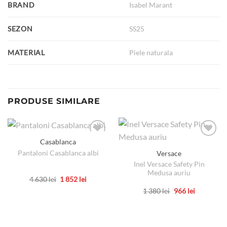
BRAND
Isabel Marant
SEZON
SS25
MATERIAL
Piele naturala
PRODUSE SIMILARE
Casablanca
Pantaloni Casablanca albi
Versace
Inel Versace Safety Pin
Medusa auriu
Prețul
Prețul
4 630
lei
1 852
lei
inițial
curent
Acest
Prețul
Prețul
1 380
lei
966
lei
a
este:
inițial
curent
produs
fost:
1
Acest
a
este:
4
852 lei.
are
produs
fost:
966 lei.
630 lei.
1
mai
are
380 lei.