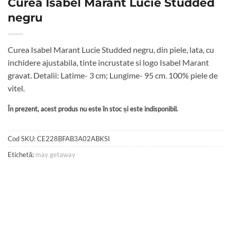
Curea Isabel Marant Lucie Studded
negru
Curea Isabel Marant Lucie Studded negru, din piele, lata, cu
inchidere ajustabila, tinte incrustate si logo Isabel Marant
gravat. Detalii: Latime- 3 cm; Lungime- 95 cm. 100% piele de
vitel.
În prezent, acest produs nu este în stoc și este indisponibil.
Cod SKU:
CE228BFAB3A02ABKSI
Etichetă:
may getaway