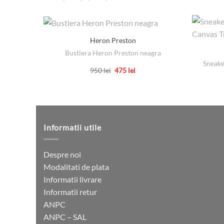
Heron Preston
Bustiera Heron Preston neagra
Sneak
Prețul
Prețul
950
lei
475
lei
inițial
curent
Acest
a
este:
produs
fost:
475 lei.
950 lei.
are
mai
multe
Informatii utile
variații.
Opțiunile
Despre noi
pot
Modalitati de plata
fi
Informatii livrare
alese
Informatii retur
în
ANPC
pagina
ANPC – SAL
produsului.