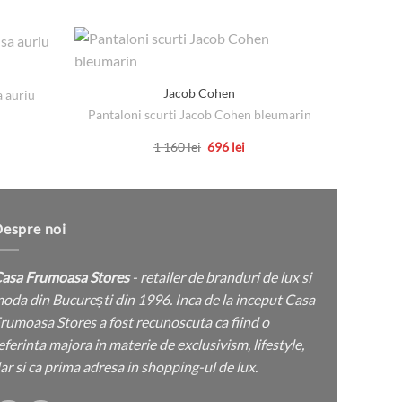
Jacob Cohen
a auriu
P
Pantaloni scurti Jacob Cohen bleumarin
țul
ent
Prețul
Prețul
1 160
lei
696
lei
:
inițial
curent
Acest
lei.
a
este:
produs
fost:
696 lei.
1
are
160 lei.
mai
espre noi
multe
variații.
asa Frumoasa Stores
- retailer de branduri de lux si
Opțiunile
oda din București din 1996. Inca de la inceput Casa
pot
rumoasa Stores a fost recunoscuta ca fiind o
fi
eferinta majora in materie de exclusivism, lifestyle,
alese
ar si ca prima adresa in shopping-ul de lux.
în
pagina