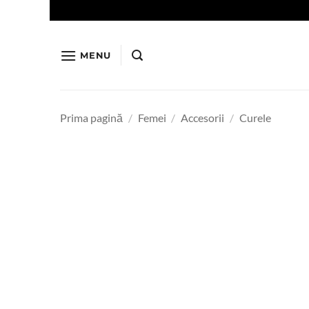
Skip
to
content
MENU
Prima pagină
/
Femei
/
Accesorii
/
Curele