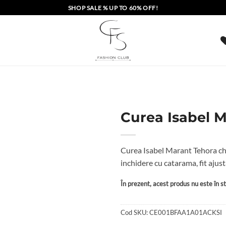
SHOP SALE % UP TO 60% OFF!
Curea Isabel M
Curea Isabel Marant Tehora cha
inchidere cu catarama, fit ajust
În prezent, acest produs nu este în sto
Cod SKU:
CE001BFAA1A01ACKSI