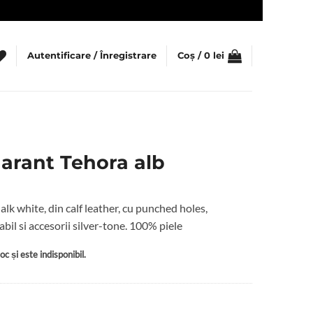
Autentificare / Înregistrare
Coș /
0
lei
arant Tehora alb
lk white, din calf leather, cu punched holes,
abil si accesorii silver-tone. 100% piele
c și este indisponibil.