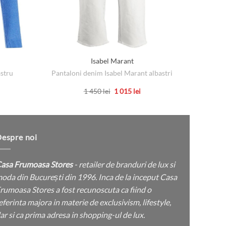
Isabel Marant
astru
Pantaloni denim Isabel Marant albastri
țul
Prețul
Prețul
1 450
lei
1 015
lei
rent
inițial
curent
Acest
e:
a
este:
produs
fost:
1
 lei.
1
015 lei.
are
450 lei.
mai
espre noi
multe
variații.
asa Frumoasa Stores
- retailer de branduri de lux si
Opțiunile
oda din București din 1996. Inca de la inceput Casa
pot
rumoasa Stores a fost recunoscuta ca fiind o
fi
eferinta majora in materie de exclusivism, lifestyle,
alese
ar si ca prima adresa in shopping-ul de lux.
în