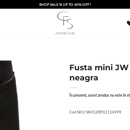
SHOP SALE % UP TO 60% OFF!
Fusta mini JW
neagra
În prezent, acest produs nu este în sto
Cod SKU:
SK0128PG1116999