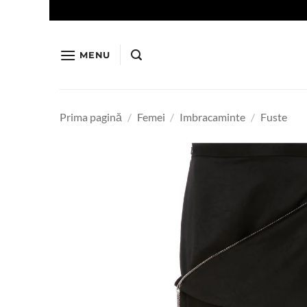
Skip
to
content
MENU
Prima pagină
/
Femei
/
Imbracaminte
/
Fuste