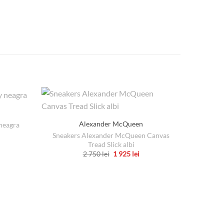
Alexander McQueen
neagra
Sneakers Alexander McQueen Canvas
țul
Tread Slick albi
rent
Prețul
Prețul
2 750
lei
1 925
lei
e:
inițial
curent
Acest
a
este:
 lei.
produs
fost:
1
2
925 lei.
are
750 lei.
mai
multe
variații.