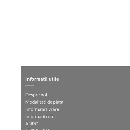
pot
fi
alese
în
pagina
produsului.
Informatii utile
Despre noi
Modalitati de plata
Informatii livrare
Informatii retur
ANPC