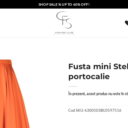
SHOP SALE % UP TO 60% OFF!
Fusta mini Ste
portocalie
În prezent, acest produs nu este în sto
Cod SKU:
6300503BU3597516