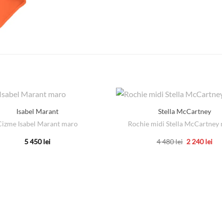
Isabel Marant
Stella McCartney
Cizme Isabel Marant maro
Rochie midi Stella McCartney 
Prețul
Pre
5 450
lei
4 480
lei
2 240
lei
inițial
cu
Acest
Acest
a
est
produs
produs
fost:
2
4
240
are
are
480 lei.
mai
mai
multe
multe
variații.
variații.
Opțiunile
Opțiunile