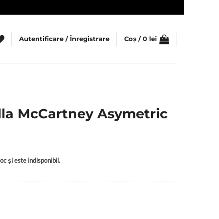
Autentificare / Înregistrare
Coș /
0
lei
lla McCartney Asymetric
c și este indisponibil.